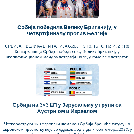
Србија победила Велику Британију, у
четвртфиналу против Белгије
СРБИЈА – ВЕЛИКА БРИТАНИЈА 66:60 (13:10, 16:18, 16:14, 21:18)
Кошаркашице Србије победиле су Велику Британију у
квалификационом мечу за четвртфинале, у коме ће у четвртак
Србија на 3×3 EП у Јерусалему у групи са
Аустријом и Израелом
Четвороструки 3×3 европски шампион Србија браниће титулу на
Европском првенству које се одржава од 5. до 7. септембра 2023. у