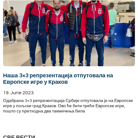
Наша 3×3 репрезентација отпутовала на
Европске игре у Краков
19. June 2023.
Одабрана 3×3 репрезентација Србије отпутовала је на Европске
игре у пољски град Краков. Ово ће бити треће Европске игре,
пошто су претходна два такмичења била
СВЕ ВЕСТИ