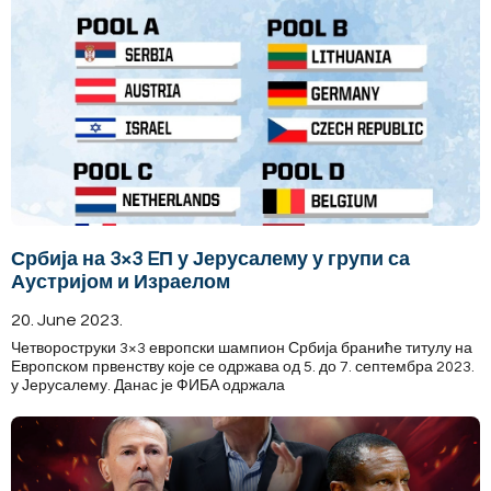
Србија на 3×3 EП у Јерусалему у групи са
Аустријом и Израелом
20. June 2023.
Четвороструки 3×3 европски шампион Србија браниће титулу на
Европском првенству које се одржава од 5. до 7. септембра 2023.
у Јерусалему. Данас је ФИБА одржала