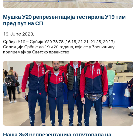
Мушка У20 репрезентација тестирала У19 тим
пред пут на СП
19. June 2023.
Србија У19 – Србија У20 78:78 (16:15, 21:21, 21:25, 20:17)
Селекције Србије до 19 и 20 година, које се у Зрењанину
припремају за Светско првенство
Наша 3×3 репрезентација отпутовала на