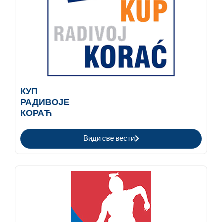
КУП
РАДИВОЈЕ
КОРАЋ
Види све вести