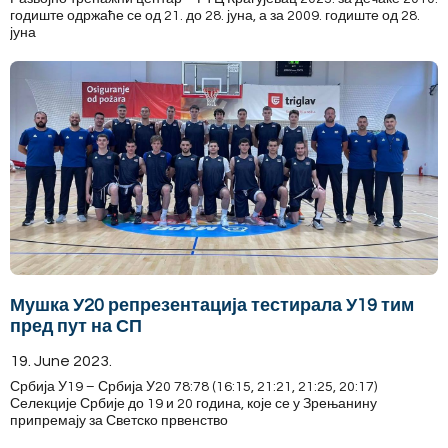
годиште одржаће се од 21. до 28. јуна, а за 2009. годиште од 28.
јуна
Мушка У20 репрезентација тестирала У19 тим
пред пут на СП
19. June 2023.
Србија У19 – Србија У20 78:78 (16:15, 21:21, 21:25, 20:17)
Селекције Србије до 19 и 20 година, које се у Зрењанину
припремају за Светско првенство