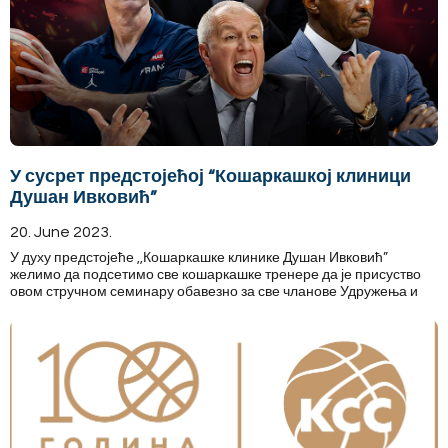
У сусрет предстојећој “Кошаркашкој клиници
Душан Ивковић”
20. June 2023.
У духу предстојеће ,,Кошаркашке клинике Душан Ивковић”
желимо да подсетимо све кошаркашке тренере да је присуство
овом стручном семинару обавезно за све чланове Удружења и