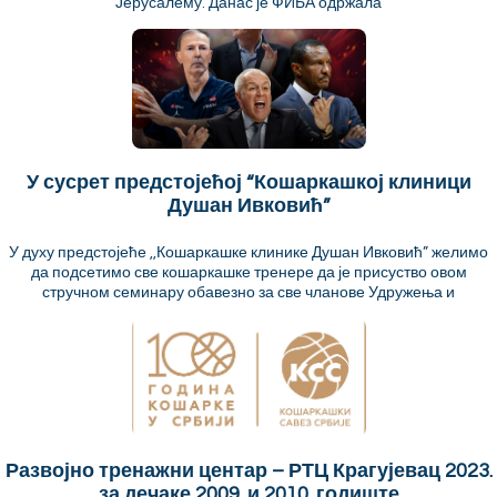
Јерусалему. Данас је ФИБА одржала
У сусрет предстојећој “Кошаркашкој клиници
Душан Ивковић”
У духу предстојеће ,,Кошаркашке клинике Душан Ивковић” желимо
да подсетимо све кошаркашке тренере да је присуство овом
стручном семинару обавезно за све чланове Удружења и
Развојно тренажни центар – РТЦ Крагујевац 2023.
за дечаке 2009. и 2010. годиште