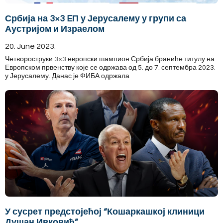
Србија на 3×3 EП у Јерусалему у групи са
Аустријом и Израелом
20. June 2023.
Четвороструки 3×3 европски шампион Србија браниће титулу на
Европском првенству које се одржава од 5. до 7. септембра 2023.
у Јерусалему. Данас је ФИБА одржала
У сусрет предстојећој “Кошаркашкој клиници
Душан Ивковић”