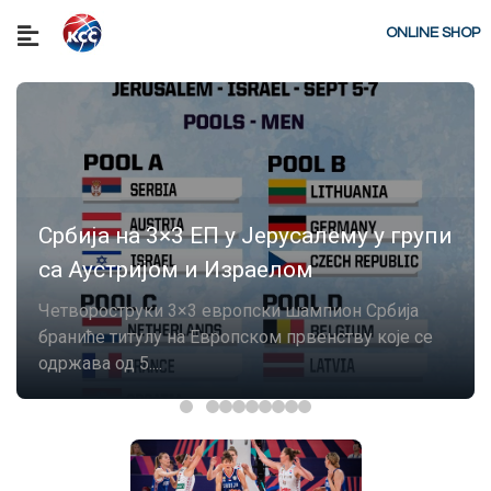
ONLINE SHOP
Србија на 3×3 EП у Јерусалему у групи
са Аустријом и Израелом
Четвороструки 3×3 европски шампион Србија
браниће титулу на Европском првенству које се
одржава од 5....