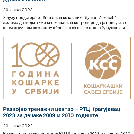
20. June 2023.
У духу предстојеће ,,Кошаркашке клинике Душан Ивковић”
желимо да подсетимо све кошаркашке тренере да је присуство
овом стручном семинару обавезно за све чланове Удружења и
Развојно тренажни центар – РТЦ Крагујевац
2023. за дечаке 2009. и 2010. годиште
20. June 2023.
Развојно тренажни центар – РТЦ Крагујевац 2023. за дечаке 2010.