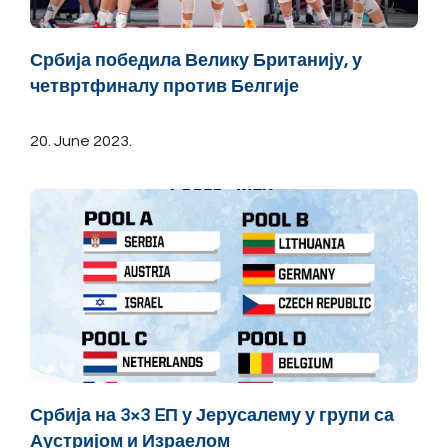
Србија победила Велику Британију, у
четвртфиналу против Белгије
20. June 2023.
Србија на 3×3 EП у Јерусалему у групи са
Аустријом и Израелом